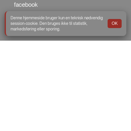
facebook
Instragram
Denne hjemmeside bruger kun en teknisk nødvendig
session-cookie. Den bruges ikke til statistik,
OK
TikTok
markedsføring eller sporing.
Storegade 56, 8765 Klovborg
Telefon:
75 76 16 19
Email
info@klovborgkino.dk
Cookie- og privatlivspolitik