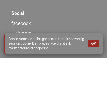
Social
facebook
Instragram
Denne hjemmeside bruger kun en teknisk nødvendig
TikTok
session-cookie. Den bruges ikke til statistik,
OK
markedsføring eller sporing.
Storegade 56, 8765 Klovborg
Telefon:
75 76 16 19
Email